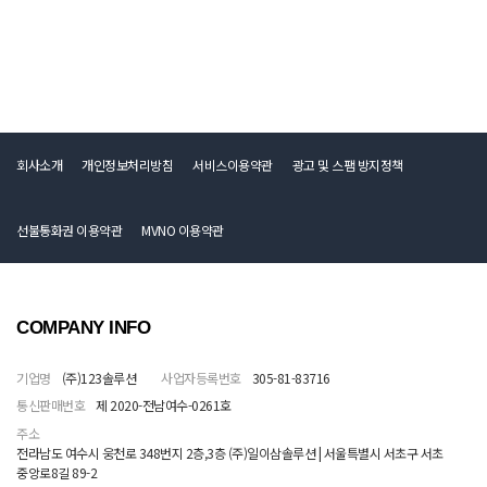
회사소개
개인정보처리방침
서비스이용약관
광고 및 스팸 방지정책
선불통화권 이용약관
MVNO 이용약관
COMPANY INFO
기업명
(주)123솔루션
사업자등록번호
305-81-83716
통신판매번호
제 2020-전남여수-0261호
주소
전라남도 여수시 웅천로 348번지 2층,3층 (주)일이삼솔루션 | 서울특별시 서초구 서초
중앙로8길 89-2