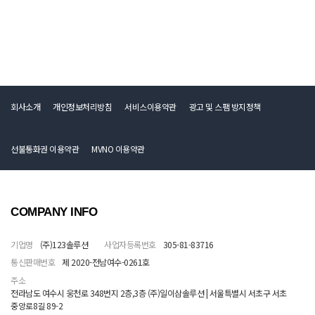
회사소개
개인정보처리방침
서비스이용약관
광고 및 스팸 방지정책
선불통화권 이용약관
MVNO 이용약관
COMPANY INFO
기업명
(주)123솔루션
사업자등록번호
305-81-83716
통신판매번호
제 2020-전남여수-0261호
주소
전라남도 여수시 웅천로 348번지 2층,3층 (주)일이삼솔루션 | 서울특별시 서초구 서초
중앙로8길 89-2